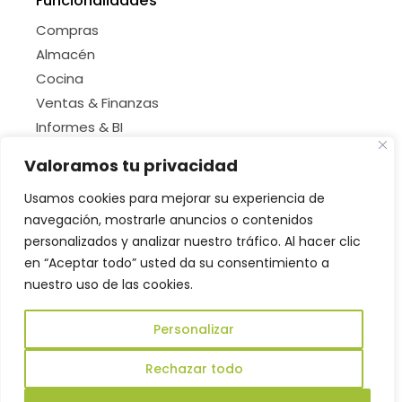
Funcionalidades
Compras
Almacén
Cocina
Ventas & Finanzas
Informes & BI
Valoramos tu privacidad
Condiciones Legales
Términos y condiciones
Usamos cookies para mejorar su experiencia de
Política de privacidad
navegación, mostrarle anuncios o contenidos
personalizados y analizar nuestro tráfico. Al hacer clic
Política de cookies
en “Aceptar todo” usted da su consentimiento a
Contacto
nuestro uso de las cookies.
marketing@amoenus.com
Personalizar
+34 913 238 216
L
I
Rechazar todo
i
n
n
s